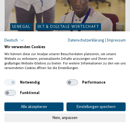
SENEGAL
IKT & DIGITALE WIRTSCHAFT
Deutsch
Datenschutzerklärung
|
Impressum
Way2Call Senegal – Junge
Wir verwenden Cookies
Menschen in Callcenter-Berufen
Wir können diese zur Analyse unserer Besucherdaten platzieren, um unsere
Website zu verbessern, personalisierte Inhalte anzuzeigen und Ihnen ein
ausbilden
großartiges Website-Erlebnis zu bieten. Für weitere Informationen zu den von uns
verwendeten Cookies öffnen Sie die Einstellungen.
Das Outsourcing von Kundenbeziehungen und IT-
Notwendig
Performance
Dienstleistungen nach Senegal ist in den letzten Jahren
stark gewachsen. Viele junge Menschen und Frauen finden
Funktional
hier eine Anstellung. Um noch weitere Jobs zu schaffen,
Alle akzeptieren
Einstellungen speichern
unterstützt Invest for Jobs das senegalesische Callcenter
Way2Call dabei, vor Ort die benötigten Fachkräfte
Nein, anpassen
auszubilden.
Weiterlesen