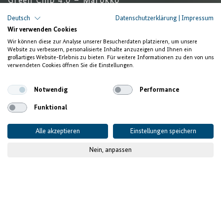
Green Chip 4.0 – Marokko
Deutsch
Datenschutzerklärung
|
Impressum
Ein zweites Leben für
Wir verwenden Cookies
Computer,
Wir können diese zur Analyse unserer Besucherdaten platzieren, um unsere
Website zu verbessern, personalisierte Inhalte anzuzeigen und Ihnen ein
eine zweite Chance für junge
großartiges Website-Erlebnis zu bieten. Für weitere Informationen zu den von uns
verwendeten Cookies öffnen Sie die Einstellungen.
Menschen
Notwendig
Performance
Funktional
Alle akzeptieren
Einstellungen speichern
Nein, anpassen
© GIZ
Veröffentlicht am
19.01.2023
- zuletzt aktualisiert am
04
Juli 2025