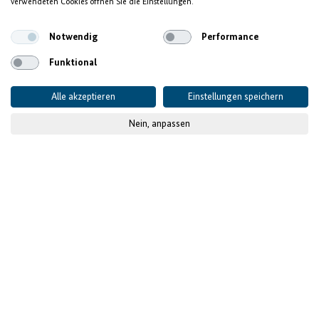
verwendeten Cookies öffnen Sie die Einstellungen.
Äthiopien
Notwendig
Performance
Funktional
Alle akzeptieren
Einstellungen speichern
Nein, anpassen
© GIZ
Ihre Chancen im
zweitgrößten Markt Afrikas