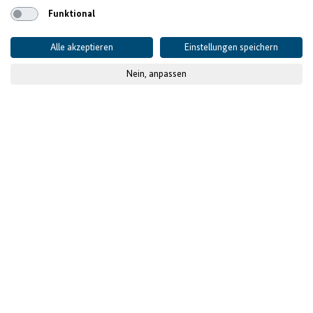
Funktional
Alle akzeptieren
Einstellungen speichern
Nein, anpassen
Ihre Chancen in der
drittgrößten Wirtschaft
Westafrikas
Seit den Wahlen 2011 verzeichnet die Côte d’Ivoire