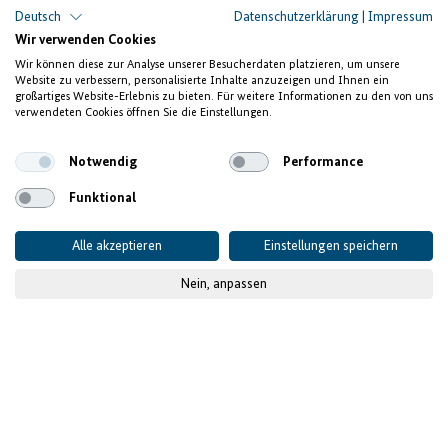
Senegal: Akademie agCelerant
Deutsch
Datenschutzerklärung
|
Impressum
Wir verwenden Cookies
Reisanbau fördern
Wir können diese zur Analyse unserer Besucherdaten platzieren, um unsere
Website zu verbessern, personalisierte Inhalte anzuzeigen und Ihnen ein
und Jugendarbeitslosigkeit
großartiges Website-Erlebnis zu bieten. Für weitere Informationen zu den von uns
verwendeten Cookies öffnen Sie die Einstellungen.
bekämpfen
Notwendig
Performance
Funktional
Alle akzeptieren
Einstellungen speichern
Nein, anpassen
© GIZ, Tanja Schreiner
Veröffentlicht am
20.10.2022