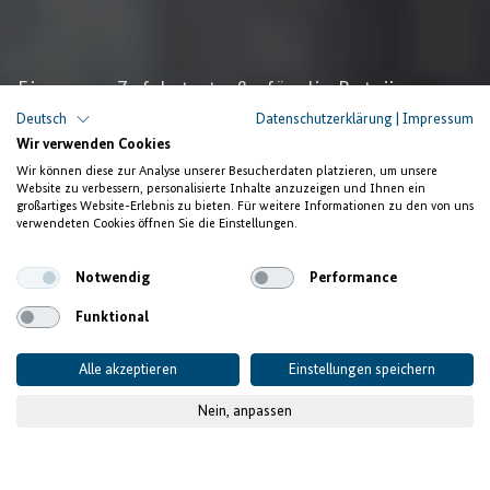
Eine neue Zufahrtsstraße für die Butajira
Industrial Zone
Deutsch
Datenschutzerklärung
|
Impressum
Wir verwenden Cookies
Ein schnellerer Warenverkehr
Wir können diese zur Analyse unserer Besucherdaten platzieren, um unsere
Website zu verbessern, personalisierte Inhalte anzuzeigen und Ihnen ein
steigert die Attraktivität des
großartiges Website-Erlebnis zu bieten. Für weitere Informationen zu den von uns
verwendeten Cookies öffnen Sie die Einstellungen.
Industriegebiets
Notwendig
Performance
Funktional
Alle akzeptieren
Einstellungen speichern
Nein, anpassen
© Stadt Butajira