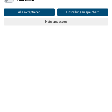
Funktional
Alle akzeptieren
Einstellungen speichern
Nein, anpassen
© Desta
Veröffentlicht am
27.07.2021
Projektdaten
AUSGANGSLAGE UND HERAUSFORDERUNGEN
Marktpotenzial für
Zulieferer in der