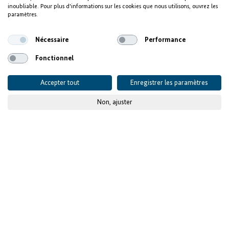
accroît l’attrait de la zone
inoubliable. Pour plus d'informations sur les cookies que nous utilisons, ouvrez les
paramètres.
industrielle
Nécessaire
Performance
Fonctionnel
Accepter tout
Enregistrer les paramètres
Non, ajuster
© Ville de Butajira
Publié le
18 mai 2021
Données du projet
SITUATION DE DÉPART ET DÉFIS