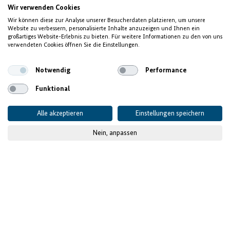
Wir verwenden Cookies
MENSCHEN UND GESCHICHTEN
Wir können diese zur Analyse unserer Besucherdaten platzieren, um unsere
Website zu verbessern, personalisierte Inhalte anzuzeigen und Ihnen ein
Armutsbekämpfung
großartiges Website-Erlebnis zu bieten. Für weitere Informationen zu den von uns
verwendeten Cookies öffnen Sie die Einstellungen.
mit Hilfe von Bienen
Notwendig
Performance
Funktional
Alle akzeptieren
Einstellungen speichern
Nein, anpassen
© GIZ
Veröffentlicht am
14.12.2021
Diversifizierung und