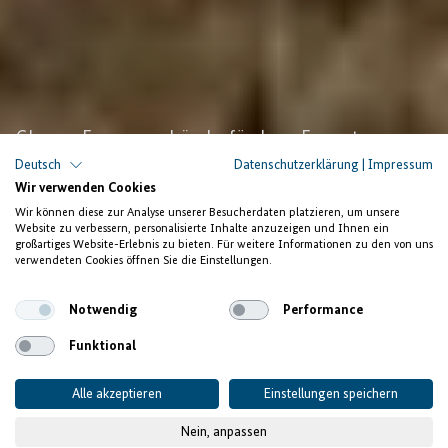
Ghana: Farmerverbände fördern Exporte
Deutsch
Datenschutzerklärung
|
Impressum
Mehr Einkommen im
Wir verwenden Cookies
Agrarsektor
Wir können diese zur Analyse unserer Besucherdaten platzieren, um unsere
Website zu verbessern, personalisierte Inhalte anzuzeigen und Ihnen ein
großartiges Website-Erlebnis zu bieten. Für weitere Informationen zu den von uns
durch bessere Qualität
verwendeten Cookies öffnen Sie die Einstellungen.
Notwendig
Performance
Funktional
Alle akzeptieren
Einstellungen speichern
Nein, anpassen
© BGA - Ein Experte des Projektes besucht mit Mitgliedern von ASPPEG und