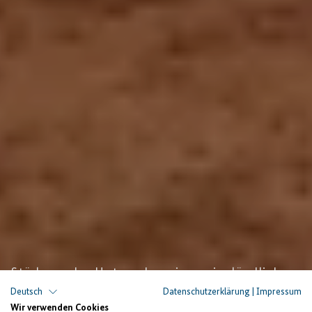
Stärkung der Unternehmerinnen im ländlichen
Raum
Deutsch
Datenschutzerklärung
|
Impressum
Wir verwenden Cookies