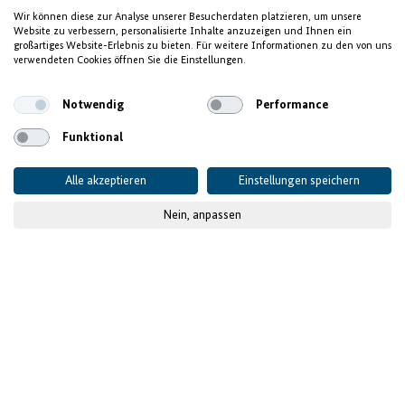
Förderung des
Wir können diese zur Analyse unserer Besucherdaten platzieren, um unsere
Website zu verbessern, personalisierte Inhalte anzuzeigen und Ihnen ein
Unternehmerinnentums in
großartiges Website-Erlebnis zu bieten. Für weitere Informationen zu den von uns
verwendeten Cookies öffnen Sie die Einstellungen.
Côte d'Ivoire
Notwendig
Performance
Funktional
Alle akzeptieren
Einstellungen speichern
Nein, anpassen
© GIZ
Veröffentlicht am
16.12.2024
Projektdaten