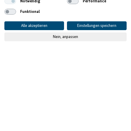
Notwendig
Performance
Funktional
Alle akzeptieren
Einstellungen speichern
Nein, anpassen
© CE3M
Veröffentlicht am
11.04.2024
- zuletzt aktualisiert am
17
Juli 2025
Projektdaten
AUSGANGSLAGE UND HERAUSFORDERUNGEN
Unterstützung