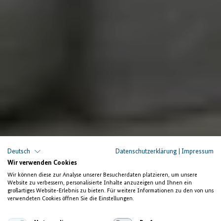
Deutsch
Datenschutzerklärung
|
Impressum
Innovationsförderung in der marokkanischen
Wir verwenden Cookies
Elektronikindustrie
Wir können diese zur Analyse unserer Besucherdaten platzieren, um unsere
Website zu verbessern, personalisierte Inhalte anzuzeigen und Ihnen ein
Innovationsraum schafft
großartiges Website-Erlebnis zu bieten. Für weitere Informationen zu den von uns
verwendeten Cookies öffnen Sie die Einstellungen.
gute Arbeitsplätze in Marokko