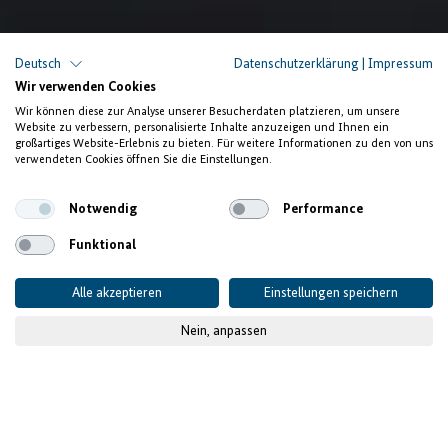
Deutsch
Datenschutzerklärung
|
Impressum
Eine lokale Industrie für Aluminiumprofile und
Wir verwenden Cookies
-beschläge
Wir können diese zur Analyse unserer Besucherdaten platzieren, um unsere
Website zu verbessern, personalisierte Inhalte anzuzeigen und Ihnen ein
Ein neuer Schub für
großartiges Website-Erlebnis zu bieten. Für weitere Informationen zu den von uns
verwendeten Cookies öffnen Sie die Einstellungen.
die tunesische Bauindustrie
Notwendig
Performance
Funktional
Alle akzeptieren
Einstellungen speichern
Nein, anpassen
© MAS Group
Veröffentlicht am
17.06.2022