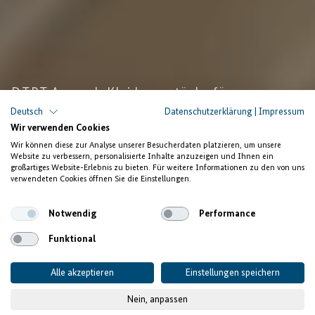
DTRT Apparel: Kleidungsstücke für
internationale Abnehmer
Deutsch
Datenschutzerklärung
|
Impressum
Wir verwenden Cookies
Ghana: Eine neue Näherei
Wir können diese zur Analyse unserer Besucherdaten platzieren, um unsere
Website zu verbessern, personalisierte Inhalte anzuzeigen und Ihnen ein
und Stoffe aus eigener
großartiges Website-Erlebnis zu bieten. Für weitere Informationen zu den von uns
verwendeten Cookies öffnen Sie die Einstellungen.
Herstellung
Notwendig
Performance
Funktional
Alle akzeptieren
Einstellungen speichern
Nein, anpassen