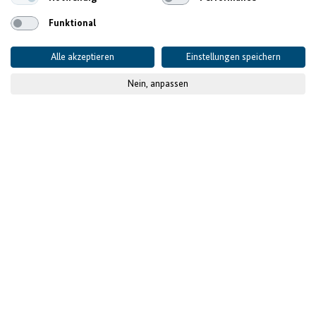
Funktional
Alle akzeptieren
Einstellungen speichern
Nein, anpassen
© Philip K. / TT Communications
Veröffentlicht am
06.11.2023
Projektdaten
AUSGANGSLAGE UND HERAUSFORDERUNGEN
Modernisierung des