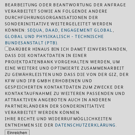
BEARBEITUNG ODER BEANTWORTUNG DER ANFRAGE
VERARBEITET SOWIE AN FOLGENDE ANDERE
DURCHFÜHRUNGSORGANISATIONEN DER
SONDERINITIATIVE WEITERGELEITET WERDEN
KÖNNEN:
SEQUA
,
DAAD
,
ENGAGEMENT GLOBAL
,
GLOBAL UND PHYSIKALISCH - TECHNISCHE
BUNDESANSTALT (PTB)
.
DARÜBER HINAUS BIN ICH DAMIT EINVERSTANDEN,
DASS DIE KONTAKTDATEN IN EINER
PROJEKTDATENBANK VORGEHALTEN WERDEN, UM
EINE WEITERE UND OPTIMIERTE ZUSAMMENARBEIT
ZU GEWÄHRLEISTEN UND DASS DIE VON DER GIZ, DER
KFW UND IFB GMBH ERHOBENEN UND
GESPEICHERTEN KONTAKTDATEN ZUM ZWECKE DER
KONTAKTAUFNAHME ZU WEITEREN PASSENDEN UND
ATTRAKTIVEN ANGEBOTEN AUCH IN ANDEREN
PARTNERLÄNDERN DER SONDERINITIATIVE
VERARBEITET WERDEN KÖNNEN.
IHRE RECHTE UND WIDERRUFMÖGLICHKEITEN
ENTNEHMEN SIE DER
DATENSCHUTZERKLÄRUNG
.
Einreichen