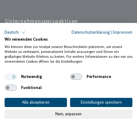
Unternehmensperspektiven
Deutsch
Datenschutzerklärung
|
Impressum
“Invest for Jobs hat uns
Wir verwenden Cookies
geholfen,
Wir können diese zur Analyse unserer Besucherdaten platzieren, um unsere
Website zu verbessern, personalisierte Inhalte anzuzeigen und Ihnen ein
mehr Frauen und Mädchen
großartiges Website-Erlebnis zu bieten. Für weitere Informationen zu den von uns
verwendeten Cookies öffnen Sie die Einstellungen.
zu erreichen”
Notwendig
Performance
Funktional
Alle akzeptieren
Einstellungen speichern
Nein, anpassen
© Berhanu Mekonnen