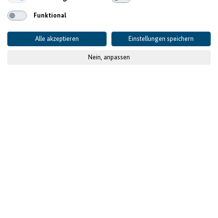
Funktional
Alle akzeptieren
Einstellungen speichern
Nein, anpassen
© GIZ
Wassersicherheit für
Frieden und
Entwicklung
Vom 21. bis zum 26. März hat im Senegal das 9.
Weltwasserforum „Dakar 2022“ stattgefunden. Auch