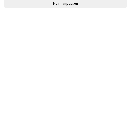
Nein, anpassen
Berufsvorbereitende
Kurzqualifizierungen
schaffen berufliche
Perspektiven für
benachteiligte
Jugendliche in
Äthiopien.