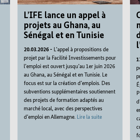
L’IFE lance un appel à
projets au Ghana, au
Sénégal et en Tunisie
20.03.2026 -
L’appel à propositions de
projet par la Facilité Investissements pour
1
l’emploi est ouvert jusqu’au 1er juin 2026
p
au Ghana, au Sénégal et en Tunisie. Le
p
focus est sur la création d’emplois. Des
É
subventions supplémentaires soutiennent
P
des projets de formation adaptés au
d
marché local, avec des perspectives
e
d’emploi en Allemagne.
Lire la suite
c
c
f