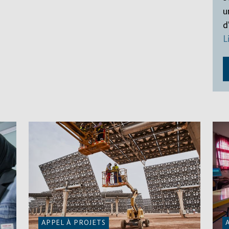
u
d
L
APPEL À PROJETS