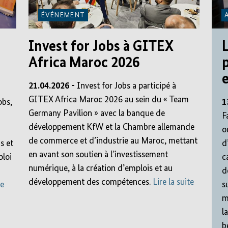
ÉVÉNEMENT
Invest for Jobs à GITEX
L
Africa Maroc 2026
p
21.04.2026 -
Invest for Jobs a participé à
GITEX Africa Maroc 2026 au sein du « Team
obs,
1
Germany Pavilion » avec la banque de
F
développement KfW et la Chambre allemande
o
de commerce et d’industrie au Maroc, mettant
s et
d
en avant son soutien à l’investissement
ploi
c
numérique, à la création d’emplois et au
d
développement des compétences.
Lire la suite
te
s
m
l
b