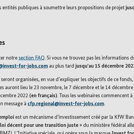
 les entités publiques à soumettre leurs propositions de projet
jus
es
ter notre
section FAQ
. Si vous ne trouvez pas les informations d
@invest-for-jobs.com
au plus tard
jusqu'au 15 décembre 202
seront organisées, en vue d’expliquer les objectifs de ce fonds,
ires auront lieu le 23 novembre, le 7 décembre et le 14 décembr
décembre 2022
(en français)
. Tous les webinaires commencent à
 un message à
cfp.regional@invest-for-jobs.com
.
emploi
est un mécanisme d’investissement créé par la KfW Ba
ploi décent pour une transition juste »
du ministère fédéral al
Z). L’Initiative spéciale, qui opère sous la marque
Invest fo