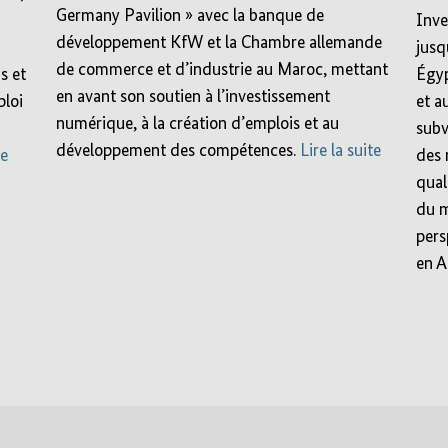
Germany Pavilion » avec la banque de
Inve
développement KfW et la Chambre allemande
jusq
de commerce et d’industrie au Maroc, mettant
s et
Égyp
en avant son soutien à l’investissement
ploi
et a
numérique, à la création d’emplois et au
subv
développement des compétences.
Lire la suite
te
des 
qual
du m
pers
en A