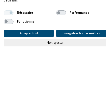
paramètres.
fiable pour un parc industriel
Nécessaire
Performance
Fonctionnel
Accepter tout
Enregistrer les paramètres
Non, ajuster
© GFZA
Publié le
11 décembre 2023
Données du projet
SITUATION DE DÉPART ET DÉFIS