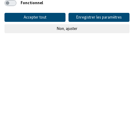
Fonctionnel
Accepter tout
Enregistrer les paramètres
Non, ajuster
© GIZ / Kwadwo Asiedu Danquah
Publié le
28 décembre 2021
Le DSAA ouvre des
perspectives aux
personnes handicapées
dans le secteur des
technologies de