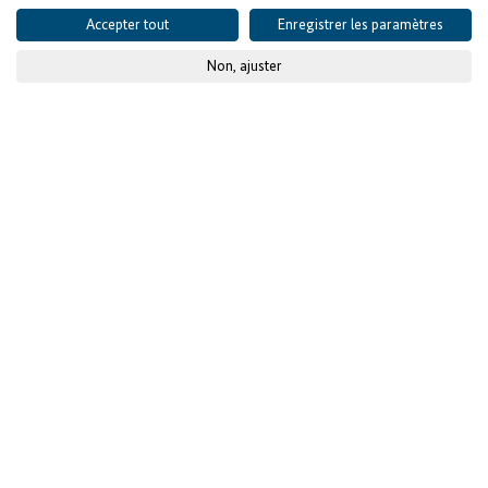
Accepter tout
Enregistrer les paramètres
Non, ajuster
© GIZ
Publié le
14 décembre 2023
Données du projet
SITUATION DE DÉPART ET DÉFIS
Taux de chômage élevé
des jeunes malgré la
croissance économique