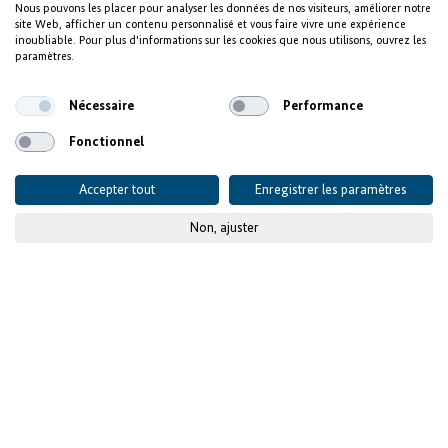
Nous pouvons les placer pour analyser les données de nos visiteurs, améliorer notre
site Web, afficher un contenu personnalisé et vous faire vivre une expérience
inoubliable. Pour plus d'informations sur les cookies que nous utilisons, ouvrez les
paramètres.
Nécessaire
Performance
Fonctionnel
Accepter tout
Enregistrer les paramètres
Non, ajuster
© KfW-Bildarchiv/Jens Steingässer
Focus sur la création d’emplois
et le développement des
compétences