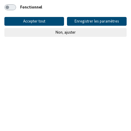
Fonctionnel
Accepter tout
Enregistrer les paramètres
Non, ajuster
© KfW-Bildarchiv / Jens Steingässer
La Facilité
Investissements pour
l’emploi
lance le 21
novembre un appel à
propositions de projets