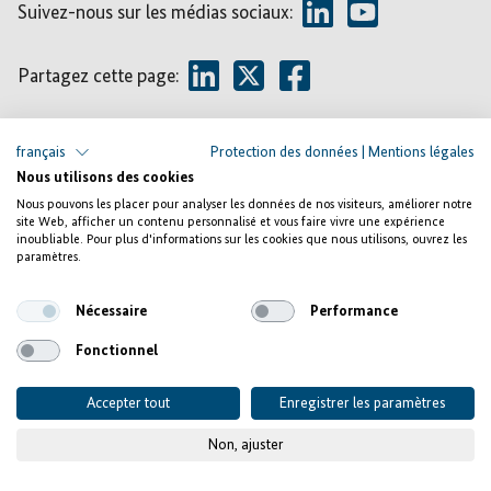
Suivez-nous sur les médias sociaux:
Partagez cette page:
français
Protection des données
|
Mentions légales
Nous utilisons des cookies
Deutsche Gesellschaft für Internationale Zusammenarbeit
Nous pouvons les placer pour analyser les données de nos visiteurs, améliorer notre
(GIZ) GmbH
site Web, afficher un contenu personnalisé et vous faire vivre une expérience
inoubliable. Pour plus d'informations sur les cookies que nous utilisons, ouvrez les
Invest for Jobs est la marque de l’Initiative spéciale «
paramètres.
Emploi décent pour une transition juste » s’adressant aux
Nécessaire
Performance
entreprises, établissements d’enseignement supérieur,
chambres, associations et ONG allemandes, européennes
Fonctionnel
et africaines. L’objectif de cette Initiative spéciale est
Accepter tout
Enregistrer les paramètres
d’éliminer les obstacles à l’investissement dans les pays
partenaires africains et de créer sur place un plus grand
Non, ajuster
nombre d’emplois et des emplois de meilleure qualité.