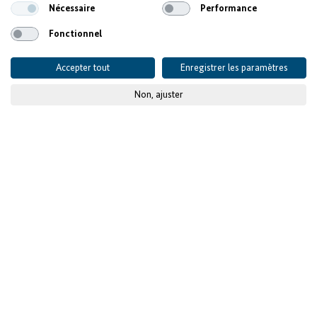
Nécessaire
Performance
Fonctionnel
Accepter tout
Enregistrer les paramètres
Non, ajuster
© Unijay
La Facilité
Investissements pour
l’emploi soutient de
nouveaux projets
d’investissement