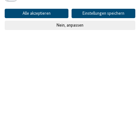
Alle akzeptieren
Einstellungen speichern
Nein, anpassen
© Denyse Uwera
Das besonders
strapazierte
Gastgewerbe erhält
Unterstützung während
der Corona Pandemie